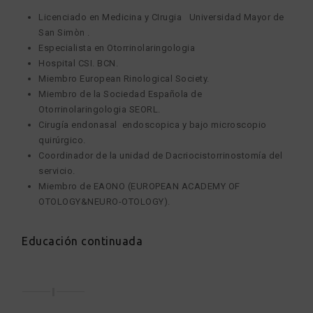
Licenciado en Medicina y CIrugia Universidad Mayor de
San Simòn .
Especialista en Otorrinolaringologia
Hospital CSI. BCN.
Miembro European Rinological Society.
Miembro de la Sociedad Española de
Otorrinolaringologia SEORL.
Cirugía endonasal endoscopica y bajo microscopio
quirúrgico.
Coordinador de la unidad de Dacriocistorrinostomía del
servicio.
Miembro de EAONO (EUROPEAN ACADEMY OF
OTOLOGY&NEURO-OTOLOGY).
Educación continuada